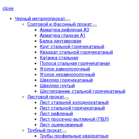
close
Черный металлопрокат
Сортовой и Фасонный прокат
Арматура рифлёная А3
Арматура гладкая А1
Балка двутавровая
Круг стальной горячекатаный
Квадрат стальной горячекатаный
Катанка стальная
Полоса стальная горячекатаная
Уголок равнополочный
Уголок неравнополочный
Швеллер горячекатаный
Швеллер гнутый
Шестигранник стальной горячекатаный
Листовой прокат
Лист стальной холоднокатаный
Лист стальной горячекатаный
Лист рифленый
Лист просечно-вытяжной (ПВЛ)
Лист оцинкованный
Трубный прокат
Трубы профильные квадратные