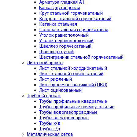
Арматура гладкая А1
Балка двутавровая
Круг стальной горячекатаный
Квадрат стальной горячекатаный
Катанка стальная
Полоса стальная горячекатаная
Уголок равнополочный
Уголок неравнополочный
Швеллер горячекатаный
Швеллер гнутый
Шестигранник стальной горячекатаный
Листовой прокат
Лист стальной холоднокатаный
Лист стальной горячекатаный
Лист рифленый
Лист просечно-вытяжной (ПВЛ)
Лист оцинкованный
Трубный прокат
Трубы профильные квадратные
Трубы профильные прямоугольные
Трубы водогазопроводные
Трубы электросварные
Трубы х/д
Трубы г/д
Металлическая сетка