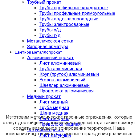
Трубный прокат
Трубы профильные квадратные
Трубы профильные прямоугольные
Трубы водогазопроводные
Трубы электросварные
Трубы х/д
Трубы г/д
Металлическая сетка
Запорная арматура
Цветной металлопрокат
Алюминиевый прокат
Лист алюминиевый
Труба алюминиевая
Круг (пруток) алюминиевый
Уголок алюминиевый
Швеллер алюминиевый
Проволока алюминиевая
Медный прокат
Лист медный
Труба медная
Шина медная
Изготовим металлические газонные ограждения, которые
Лента медная
станут достойным дополнением ландшафта, а также помогут
Проволока медная
создать визуальное зонирование территории. Наша
Латунный прокат
компания изготавливает газонные ограждения различных
Лист латунный