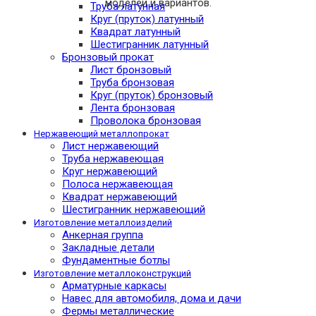
моделей и вариантов.
Труба латунная
Круг (пруток) латунный
Квадрат латунный
Шестигранник латунный
Бронзовый прокат
Лист бронзовый
Труба бронзовая
Круг (пруток) бронзовый
Лента бронзовая
Проволока бронзовая
Нержавеющий металлопрокат
Лист нержавеющий
Труба нержавеющая
Круг нержавеющий
Полоса нержавеющая
Квадрат нержавеющий
Шестигранник нержавеющий
Изготовление металлоизделий
Анкерная группа
Закладные детали
Фундаментные ботлы
Изготовление металлоконструкций
Арматурные каркасы
Навес для автомобиля, дома и дачи
Фермы металлические