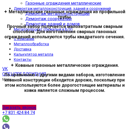
Газонные ограждения металлические
Демонтаж металлоконструкций, зданий и сооружений
✦ Металлические газонные ограждения из профильной
Демонтаж металлоконструкций
трубы.
Демонтаж сооружений
Демонтаж зданий и домов.
Прочный забор получается малозатратным сварным
Металлопрокат (Лежалый и Б/У)
способом. Для изготовления сварных газонных
ограждений используются трубы квадратного сечения.
О компании
Металлообработка
Доставка
Калькулятор металла
Контакты
✦ Кованые газонные металлические ограждения.
VK
СПЕЦПРЕДЛОЖЕНИЯ
По сравнению с другими видами заборов, изготовление
Menu
кованой конструкции обходится дороже, поскольку при
этом используются более дорогостоящие материалы и
ковка является сложным процессом.
Заказать звонок
+7 831 424 84 74